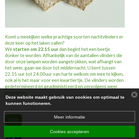
Komt u meekijken welke prachtige soorten nachtvlinders er
deze keer op het laken vallen?
We
starten om 22.15 uur
dan begint het een beetje
donker te worden. Afhankelijk van de aantallen vlinders die
door onze lampen worden aangetrokken, wat afhangt van
het weer, gaan we door tot middernacht. U bent tussen
22.15 uur tot 24.00uur van harte welkom om mee te kijken,
ook al is het maar voor een kwartiertje. De vlinders worden
gedetermineerd en geadministreerd en vervolgens weer
losgelaten.
Deze website maakt gebruik van cookies om optimaal te
kunnen functioneren.
Meer informatie
Print
Cookies accepteren