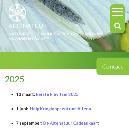
ALTENATUUR
NATUURBESCHERMINGSVERENIGING LAND VAN
HEUSDEN EN ALTENA
Contact
2025
13 maart:
Eerste kievitsei 2025
1 juni:
Help Kringloopcentrum Altena
7 september:
De Altenatuur Cadeaukaart