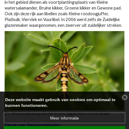
in het gebied dienen als voortplantingsplaats van Kleine
watersalamander, Bruine kikker, Groene kikker en Gewone pad.
Ook zijn deze rijk aan libellen zoals Kleine roodoogjuffer,
Platbuik, Viervlek en Vuurlibel. In 2006 werd zelfs de Zuidelijke
glazenmaker waargenomen, een zwerver uit zuidelijker streken.
Deze website maakt gebruik van cookies om optimaal te
kunnen functioneren.
De Wolfsmelkwespvlinder is een dagactieve nachtvlinder
Meer informatie
Terug naar Natuurgebieden.