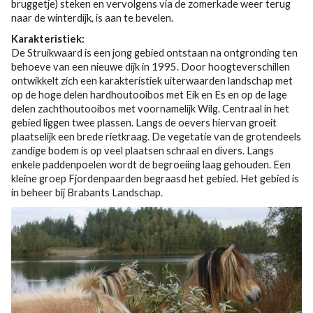
bruggetje) steken en vervolgens via de zomerkade weer terug
naar de winterdijk, is aan te bevelen.
Karakteristiek:
De Struikwaard is een jong gebied ontstaan na ontgronding ten
behoeve van een nieuwe dijk in 1995. Door hoogteverschillen
ontwikkelt zich een karakteristiek uiterwaarden landschap met
op de hoge delen hardhoutooibos met Eik en Es en op de lage
delen zachthoutooibos met voornamelijk Wilg. Centraal in het
gebied liggen twee plassen. Langs de oevers hiervan groeit
plaatselijk een brede rietkraag. De vegetatie van de grotendeels
zandige bodem is op veel plaatsen schraal en divers. Langs
enkele paddenpoelen wordt de begroeiing laag gehouden. Een
kleine groep Fjordenpaarden begraasd het gebied. Het gebied is
in beheer bij Brabants Landschap.