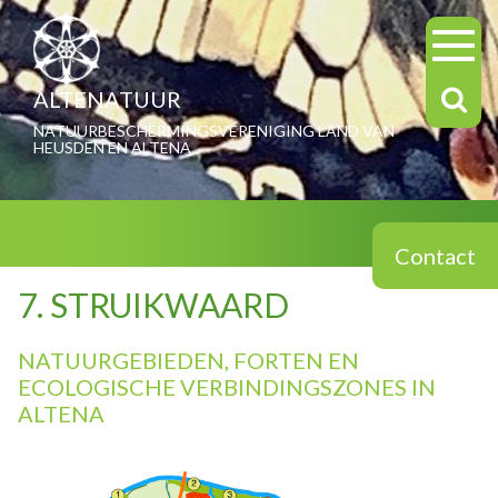
ALTENATUUR
NATUURBESCHERMINGSVERENIGING LAND VAN
HEUSDEN EN ALTENA
Contact
7. STRUIKWAARD
NATUURGEBIEDEN, FORTEN EN
ECOLOGISCHE VERBINDINGSZONES IN
ALTENA