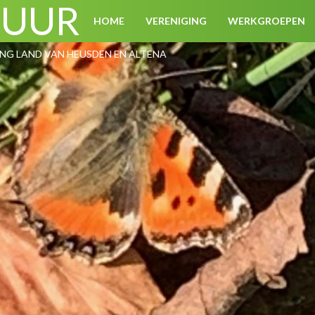
TUUR
HOME
VERENIGING
WERKGROEPEN
G LAND VAN HEUSDEN EN ALTENA