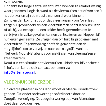
kom 'wonen'.
Ondanks het hoge aantal vleermuizen worden ze relatief weinig
waargenomen. Logisch, want als de vleermuizen actief worden is
het donker en zijn de meeste mensen al weer binnen!
Zo nu en dan komt het voor dat vleermuizen voor 'overlast'
zorgen. Bijvoorbeeld als een vleermuis zich heeft laten insluiten
of als hij, via een spleet, een zolder heeft gevonden om te
verblijven. In zulke gevallen kunnen particulieren aankloppen bij
hun eigen gemeente. Ze vragen dan om hulp bij problemen met
vleermuizen. Tegenwoordig heeft de gemeente dan de
mogelijkheid om te verwijzen naar een (regio)lid van het
'Netwerk Noord-Brabant voor meldingen van vleermuizen en
steenmarters'.
Komt u in een situatie dat vleermuizen u hinderen, bijvoorbeeld
in huis, dan kunt u ook contact opnemen via
info@altenatuur.nl
.
VLEERMUISONDERZOEK
Op diverse plaatsen in ons land wordt er vleermuisonderzoek
gedaan. Dit onderzoek wordt gecoördineerd door de
Zoogdiervereniging. De zoogdierwerkgroep van Altenatuur
doet daar ook aan mee.