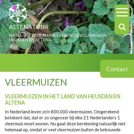
ALTENATUUR
NATUURBESCHERMINGSVERENIGING LAND VAN
HEUSDEN EN ALTENA
Contact
VLEERMUIZEN
VLEERMUIZEN IN HET LAND VAN HEUSDEN EN
ALTENA
In Nederland leven zo'n 800.000 vleermuizen. Omgerekend
betekent dat, dat er zo ongeveer bij elke 21 Nederlanders 1
vleermuis moet wonen. Nu gaat deze berekening natuurlijk niet
helemaal op, omdat er veel vleermuizen buiten de bebouwde