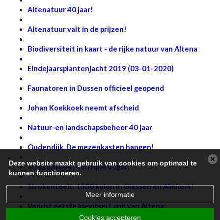
Altenatuur 40 jaar!
Altenatuur valt in de prijzen!
Biodiversiteit in kaart - de rijke natuur van Altena
Eindejaarsplantenjacht 2019 (03-01-2020
)
Faunatoren in Dussen officieel geopend
Johan Koekkoek neemt afschei
d
Natuur-en landschapsbeheer 40 jaar
Oudendijk. De mezenkasten hangen!
Deze website maakt gebruik van cookies om optimaal te
Strokenteelt; een rijke oogst!
kunnen functioneren.
Strokenteelt; 1500 kolen in Giessen en Almkerk!
Meer informatie
Vondst eerste kievitsei Land van Altena
Cookies accepteren