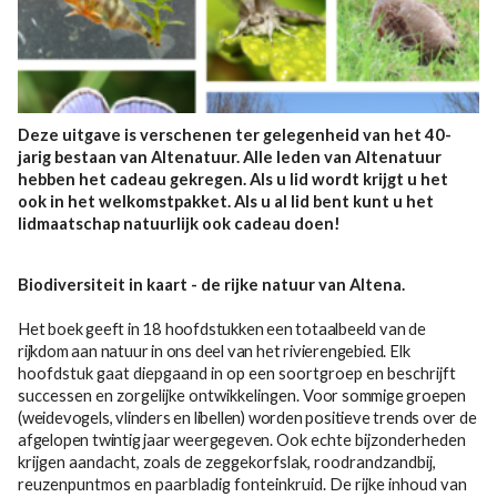
Deze uitgave is verschenen ter gelegenheid van het 40-
jarig bestaan van Altenatuur. Alle leden van Altenatuur
hebben het cadeau gekregen. Als u lid wordt krijgt u het
ook in het welkomstpakket. Als u al lid bent kunt u het
lidmaatschap natuurlijk ook cadeau doen!
Biodiversiteit in kaart - de rijke natuur van Altena.
Het boek geeft in 18 hoofdstukken een totaalbeeld van de
rijkdom aan natuur in ons deel van het rivierengebied.
Elk
hoofdstuk gaat diepgaand in op een soortgroep en beschrijft
successen en zorgelijke ontwikkelingen.
Voor sommige groepen
(weidevogels, vlinders en libellen) worden positieve trends over de
afgelopen twintig jaar weergegeven.
Ook echte bijzonderheden
krijgen aandacht, zoals de zeggekorfslak, roodrandzandbij,
reuzenpuntmos en paarbladig fonteinkruid. De rijke inhoud van