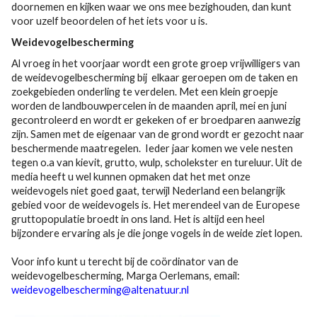
doornemen en kijken waar we ons mee bezighouden, dan kunt
voor uzelf beoordelen of het iets voor u is.
Weidevogelbescherming
Al vroeg in het voorjaar wordt een grote groep vrijwilligers van
de weidevogelbescherming bij elkaar geroepen om de taken en
zoekgebieden onderling te verdelen. Met een klein groepje
worden de landbouwpercelen in de maanden april, mei en juni
gecontroleerd en wordt er gekeken of er broedparen aanwezig
zijn. Samen met de eigenaar van de grond wordt er gezocht naar
beschermende maatregelen. Ieder jaar komen we vele nesten
tegen o.a van kievit, grutto, wulp, scholekster en tureluur. Uit de
media heeft u wel kunnen opmaken dat het met onze
weidevogels niet goed gaat, terwijl Nederland een belangrijk
gebied voor de weidevogels is. Het merendeel van de Europese
gruttopopulatie broedt in ons land. Het is altijd een heel
bijzondere ervaring als je die jonge vogels in de weide ziet lopen.
Voor info kunt u terecht bij de coördinator van de
weidevogelbescherming, Marga Oerlemans, email:
weidevogelbescherming@altenatuur.nl