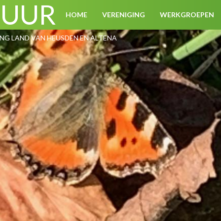
TUUR
HOME
VERENIGING
WERKGROEPEN
G LAND VAN HEUSDEN EN ALTENA